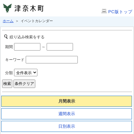
PC版トップ
ホーム
＞ イベントカレンダー
絞り込み検索をする
期間
～
キーワード
分類
月間表示
週間表示
日別表示