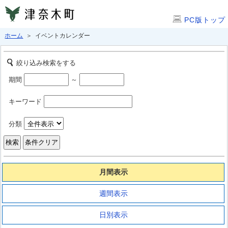
PC版トップ
ホーム
＞ イベントカレンダー
絞り込み検索をする
期間
～
キーワード
分類
月間表示
週間表示
日別表示