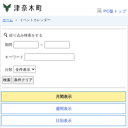
PC版トップ
ホーム
＞ イベントカレンダー
絞り込み検索をする
期間
～
キーワード
分類
月間表示
週間表示
日別表示