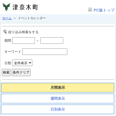
PC版トップ
ホーム
＞ イベントカレンダー
絞り込み検索をする
期間
～
キーワード
分類
月間表示
週間表示
日別表示