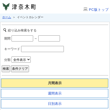
PC版トップ
ホーム
＞ イベントカレンダー
絞り込み検索をする
期間
～
キーワード
分類
月間表示
週間表示
日別表示