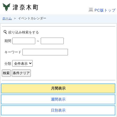
PC版トップ
ホーム
＞ イベントカレンダー
絞り込み検索をする
期間
～
キーワード
分類
月間表示
週間表示
日別表示