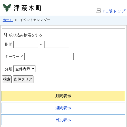
PC版トップ
ホーム
＞ イベントカレンダー
絞り込み検索をする
期間
～
キーワード
分類
月間表示
週間表示
日別表示