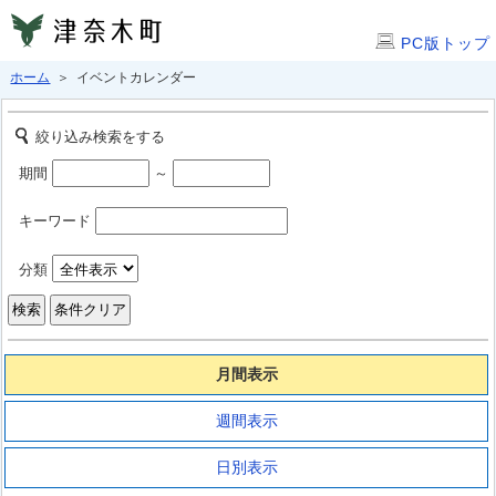
PC版トップ
ホーム
＞ イベントカレンダー
絞り込み検索をする
期間
～
キーワード
分類
月間表示
週間表示
日別表示