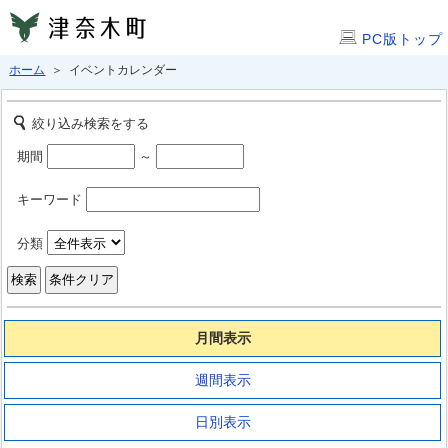
PC版トップ
ホーム
＞ イベントカレンダー
絞り込み検索をする
期間
～
キーワード
分類
月間表示
週間表示
日別表示