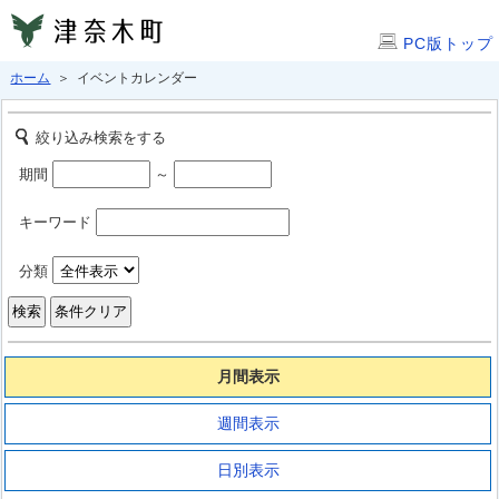
PC版トップ
ホーム
＞ イベントカレンダー
絞り込み検索をする
期間
～
キーワード
分類
月間表示
週間表示
日別表示