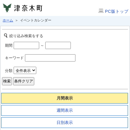
PC版トップ
ホーム
＞ イベントカレンダー
絞り込み検索をする
期間
～
キーワード
分類
月間表示
週間表示
日別表示