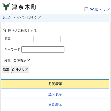
PC版トップ
ホーム
＞ イベントカレンダー
絞り込み検索をする
期間
～
キーワード
分類
月間表示
週間表示
日別表示