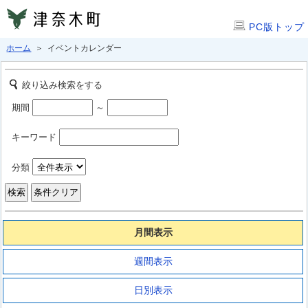
PC版トップ
ホーム
＞ イベントカレンダー
絞り込み検索をする
期間
～
キーワード
分類
月間表示
週間表示
日別表示