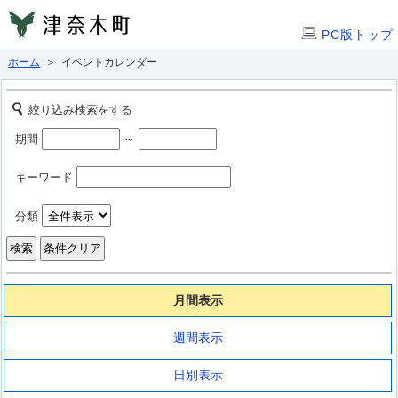
PC版トップ
ホーム
＞ イベントカレンダー
絞り込み検索をする
期間
～
キーワード
分類
月間表示
週間表示
日別表示