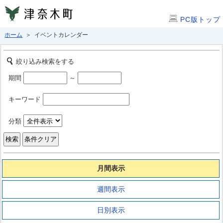
PC版トップ
ホーム
＞ イベントカレンダー
絞り込み検索をする
期間
～
キーワード
分類
月間表示
週間表示
日別表示