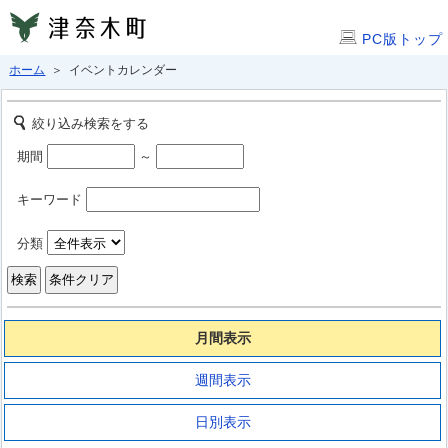
PC版トップ
ホーム
＞ イベントカレンダー
絞り込み検索をする
期間
～
キーワード
分類
月間表示
週間表示
日別表示