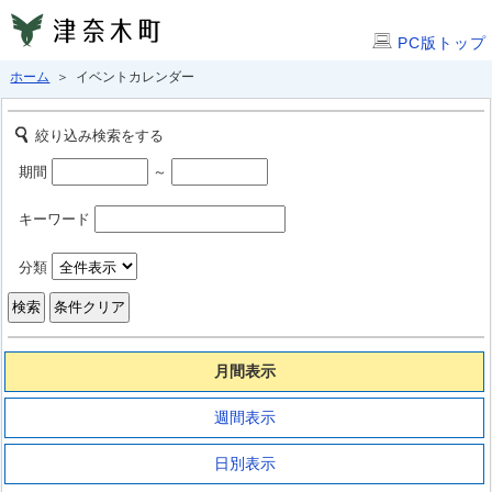
PC版トップ
ホーム
＞ イベントカレンダー
絞り込み検索をする
期間
～
キーワード
分類
月間表示
週間表示
日別表示