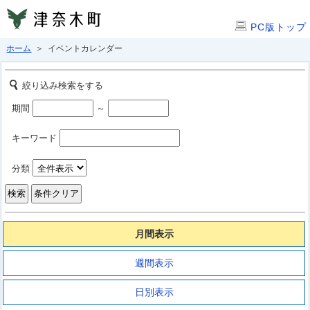
PC版トップ
ホーム
＞ イベントカレンダー
絞り込み検索をする
期間
～
キーワード
分類
月間表示
週間表示
日別表示