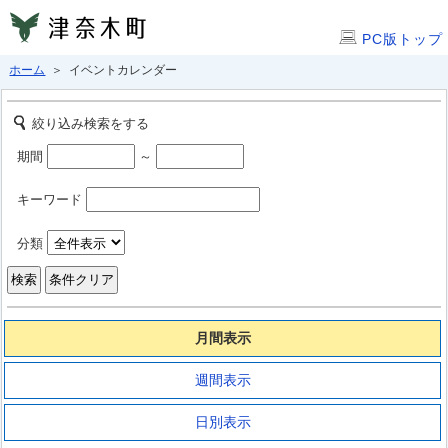
PC版トップ
ホーム
＞ イベントカレンダー
絞り込み検索をする
期間
～
キーワード
分類
月間表示
週間表示
日別表示