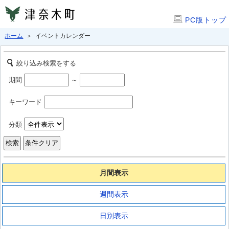
PC版トップ
ホーム
＞ イベントカレンダー
絞り込み検索をする
期間
～
キーワード
分類
月間表示
週間表示
日別表示