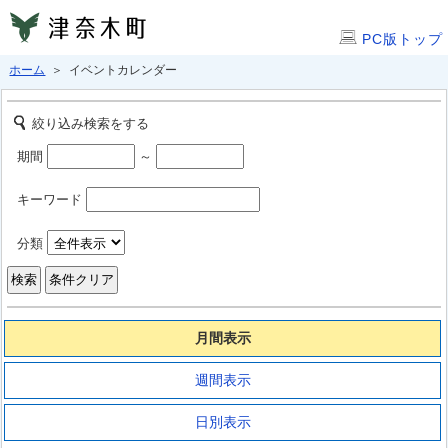
PC版トップ
ホーム
＞ イベントカレンダー
絞り込み検索をする
期間
～
キーワード
分類
月間表示
週間表示
日別表示