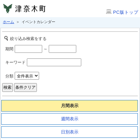
PC版トップ
ホーム
＞ イベントカレンダー
絞り込み検索をする
期間
～
キーワード
分類
月間表示
週間表示
日別表示