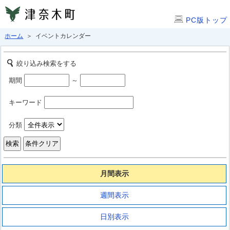
PC版トップ
ホーム
＞ イベントカレンダー
絞り込み検索をする
期間
～
キーワード
分類
月間表示
週間表示
日別表示