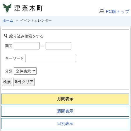
PC版トップ
ホーム
＞ イベントカレンダー
絞り込み検索をする
期間
～
キーワード
分類
月間表示
週間表示
日別表示