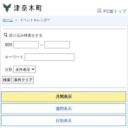
PC版トップ
ホーム
＞ イベントカレンダー
絞り込み検索をする
期間
～
キーワード
分類
月間表示
週間表示
日別表示