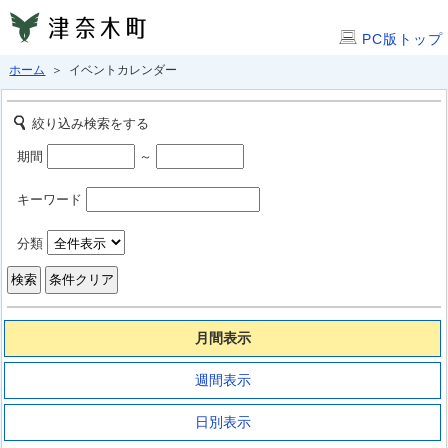
PC版トップ
ホーム
＞ イベントカレンダー
絞り込み検索をする
期間
～
キーワード
分類
月間表示
週間表示
日別表示