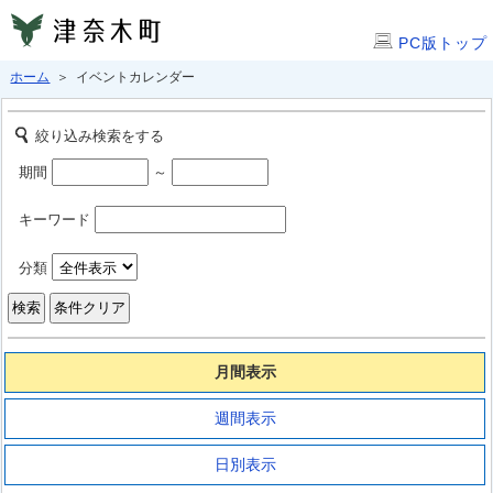
PC版トップ
ホーム
＞ イベントカレンダー
絞り込み検索をする
期間
～
キーワード
分類
月間表示
週間表示
日別表示