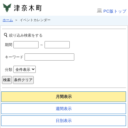
PC版トップ
ホーム
＞ イベントカレンダー
絞り込み検索をする
期間
～
キーワード
分類
月間表示
週間表示
日別表示