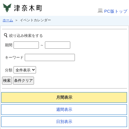
PC版トップ
ホーム
＞ イベントカレンダー
絞り込み検索をする
期間
～
キーワード
分類
月間表示
週間表示
日別表示