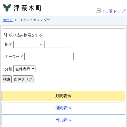
PC版トップ
ホーム
＞ イベントカレンダー
絞り込み検索をする
期間
～
キーワード
分類
月間表示
週間表示
日別表示