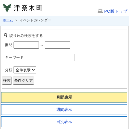
PC版トップ
ホーム
＞ イベントカレンダー
絞り込み検索をする
期間
～
キーワード
分類
月間表示
週間表示
日別表示