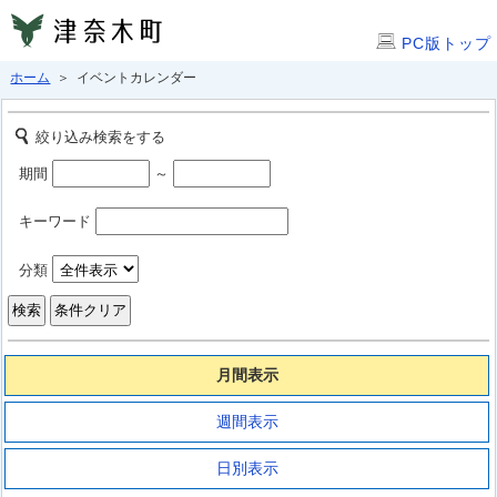
PC版トップ
ホーム
＞ イベントカレンダー
絞り込み検索をする
期間
～
キーワード
分類
月間表示
週間表示
日別表示