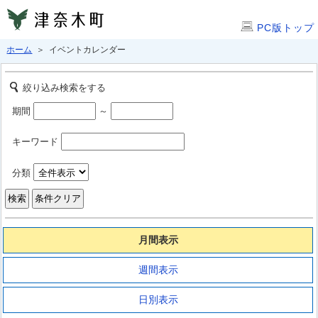
PC版トップ
ホーム
＞ イベントカレンダー
絞り込み検索をする
期間
～
キーワード
分類
月間表示
週間表示
日別表示