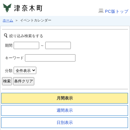
PC版トップ
ホーム
＞ イベントカレンダー
絞り込み検索をする
期間
～
キーワード
分類
月間表示
週間表示
日別表示