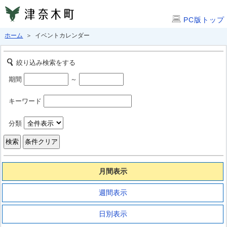
PC版トップ
ホーム
＞ イベントカレンダー
絞り込み検索をする
期間
～
キーワード
分類
月間表示
週間表示
日別表示