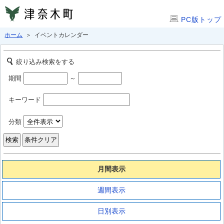
PC版トップ
ホーム
＞ イベントカレンダー
絞り込み検索をする
期間
～
キーワード
分類
月間表示
週間表示
日別表示