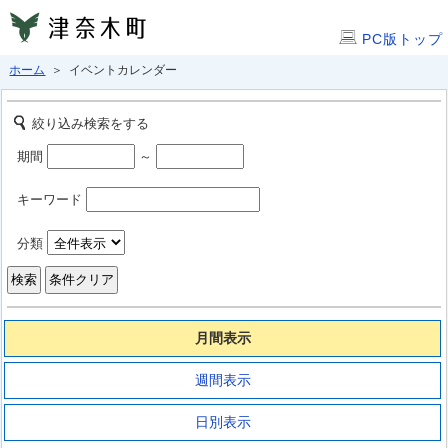
PC版トップ
ホーム
＞ イベントカレンダー
絞り込み検索をする
期間
～
キーワード
分類
月間表示
週間表示
日別表示