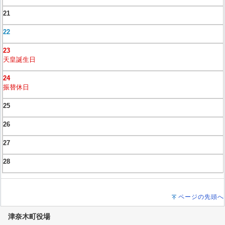
21
22
23
天皇誕生日
24
振替休日
25
26
27
28
ページの先頭へ
津奈木町役場