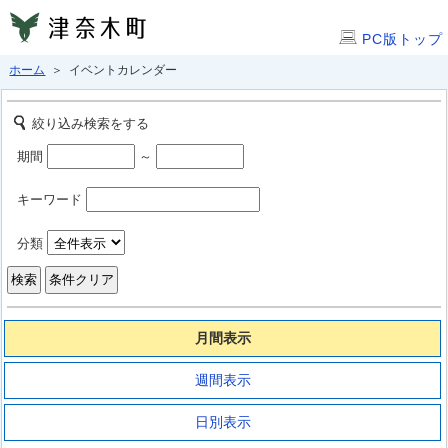
PC版トップ
ホーム
＞ イベントカレンダー
絞り込み検索をする
期間
～
キーワード
分類
月間表示
週間表示
日別表示