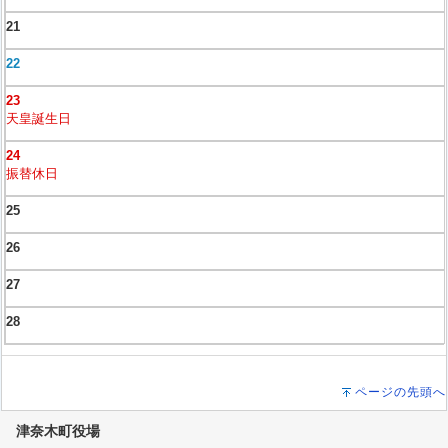
21
22
23
天皇誕生日
24
振替休日
25
26
27
28
ページの先頭へ
津奈木町役場