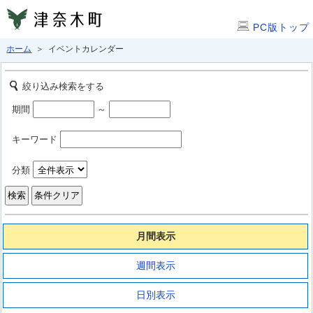
PC版トップ
ホーム
＞ イベントカレンダー
絞り込み検索をする
期間
～
キーワード
分類
月間表示
週間表示
日別表示