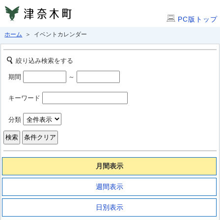
PC版トップ
ホーム
＞ イベントカレンダー
絞り込み検索をする
期間
～
キーワード
分類
月間表示
週間表示
日別表示