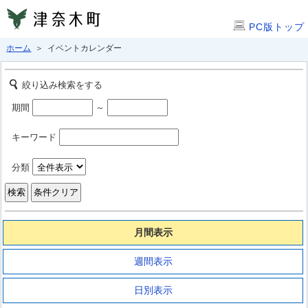
PC版トップ
ホーム
＞ イベントカレンダー
絞り込み検索をする
期間
～
キーワード
分類
月間表示
週間表示
日別表示