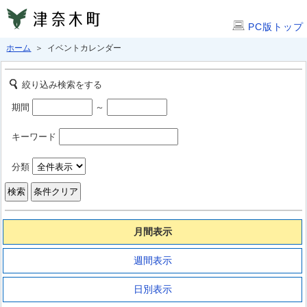
PC版トップ
ホーム
＞ イベントカレンダー
絞り込み検索をする
期間
～
キーワード
分類
月間表示
週間表示
日別表示