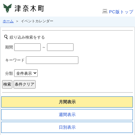
PC版トップ
ホーム
＞ イベントカレンダー
絞り込み検索をする
期間
～
キーワード
分類
月間表示
週間表示
日別表示