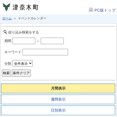
PC版トップ
ホーム
＞ イベントカレンダー
絞り込み検索をする
期間
～
キーワード
分類
月間表示
週間表示
日別表示