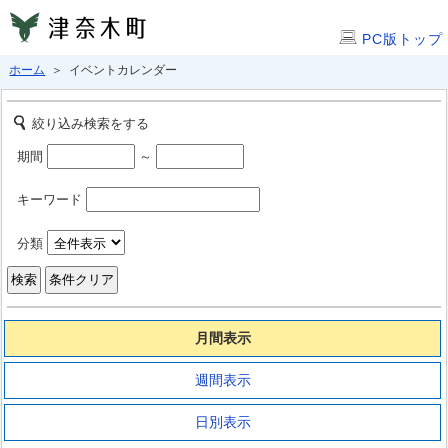
PC版トップ
ホーム
＞ イベントカレンダー
絞り込み検索をする
期間
～
キーワード
分類
月間表示
週間表示
日別表示