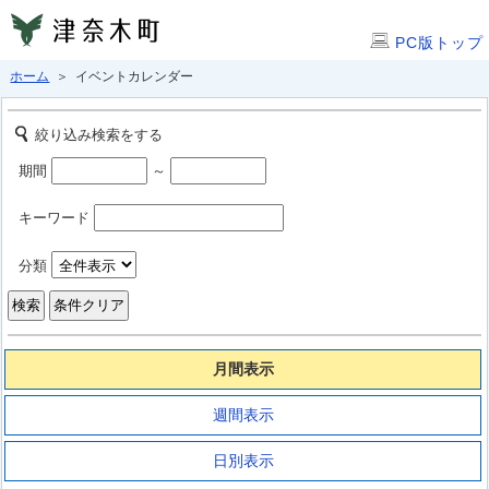
PC版トップ
ホーム
＞ イベントカレンダー
絞り込み検索をする
期間
～
キーワード
分類
月間表示
週間表示
日別表示