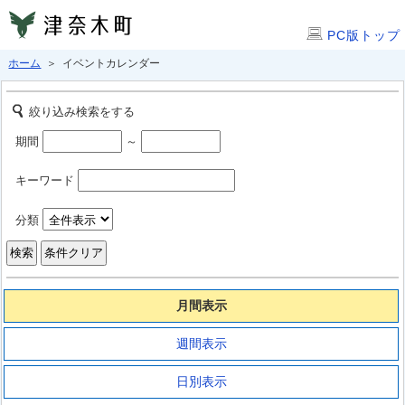
PC版トップ
ホーム
＞ イベントカレンダー
絞り込み検索をする
期間
～
キーワード
分類
月間表示
週間表示
日別表示