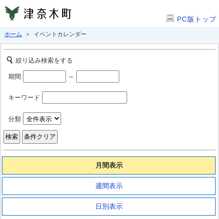
PC版トップ
ホーム
＞ イベントカレンダー
絞り込み検索をする
期間
～
キーワード
分類
月間表示
週間表示
日別表示