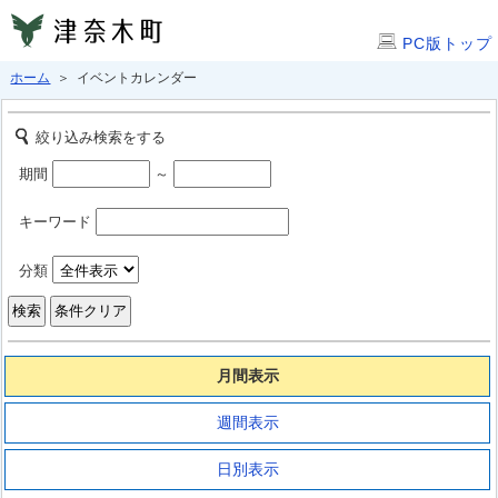
PC版トップ
ホーム
＞ イベントカレンダー
絞り込み検索をする
期間
～
キーワード
分類
月間表示
週間表示
日別表示