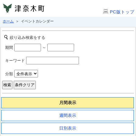
PC版トップ
ホーム
＞ イベントカレンダー
絞り込み検索をする
期間
～
キーワード
分類
月間表示
週間表示
日別表示